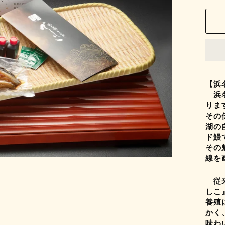
【浜
浜名
りま
その
湖の
ド鰻
その
線を
従来
しこ
養殖
かく
味わ