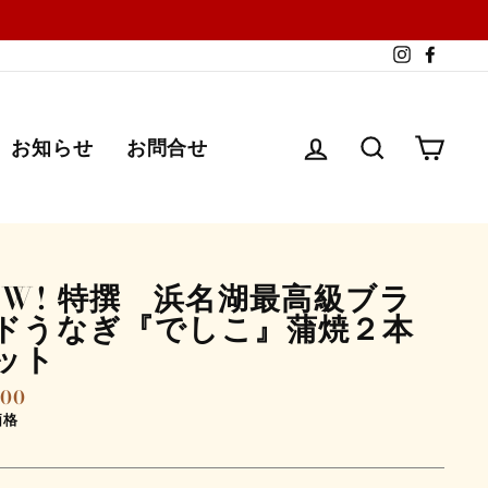
Instagra
Faceb
ログイン
検索する
カー
お知らせ
お問合せ
EW! 特撰 浜名湖最高級ブラ
ドうなぎ『でしこ』蒲焼２本
ット
100
価格