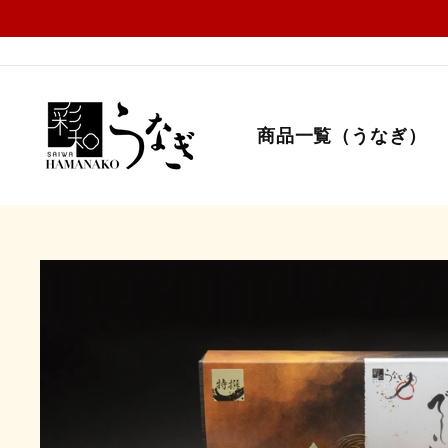
コ
ン
テ
ン
ツ
に
商品一覧（うなぎ）
ス
キ
ッ
プ