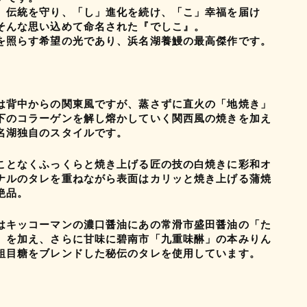
」伝統を守り、「し」進化を続け、「こ」幸福を届け
そんな思い込めて命名された『でしこ』。
を照らす希望の光であり、浜名湖養鰻の最高傑作です。
は背中からの関東風ですが、蒸さずに直火の「地焼き」
下のコラーゲンを解し熔かしていく関西風の焼きを加え
名湖独自のスタイルです。
ことなくふっくらと焼き上げる匠の技の白焼きに彩和オ
ナルのタレを重ねながら表面はカリッと焼き上げる蒲焼
絶品。
はキッコーマンの濃口醤油にあの常滑市盛田醤油の「た
」を加え、さらに甘味に碧南市「九重味醂」の本みりん
粗目糖をブレンドした秘伝のタレを使用しています。