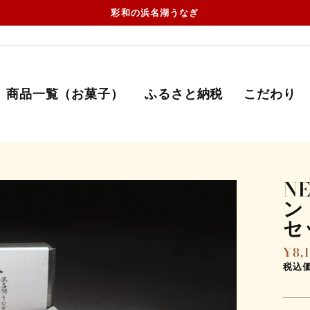
彩和の浜名湖うなぎ
商品一覧（お菓子）
ふるさと納税
こだわり
N
ン
セ
¥8,
通
常
税込
価
格