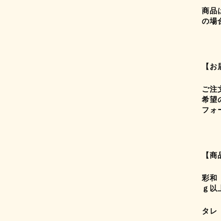
商品
の場
【お
ご注
希望
フォ
【商
彩和
ｇ以
タレ