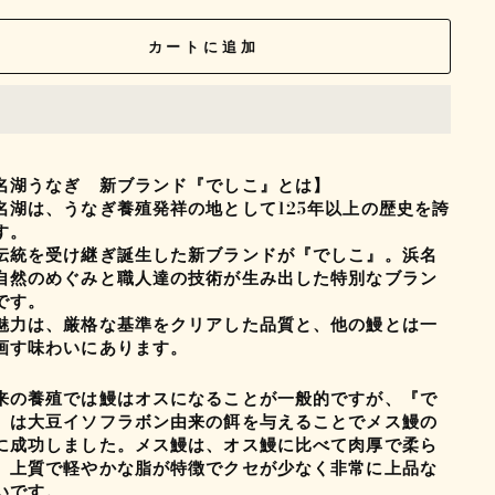
カートに追加
名湖うなぎ 新ブランド『でしこ』とは】
湖は、うなぎ養殖発祥の地として125年以上の歴史を誇
す。
伝統を受け継ぎ誕生した新ブランドが『でしこ』。浜名
自然のめぐみと職人達の技術が生み出した特別なブラン
です。
魅力は、厳格な基準をクリアした品質と、他の鰻とは一
画す味わいにあります。
の養殖では鰻はオスになることが一般的ですが、『で
』は大豆イソフラボン由来の餌を与えることでメス鰻の
に成功しました。メス鰻は、オス鰻に比べて肉厚で柔ら
、上質で軽やかな脂が特徴でクセが少なく非常に上品な
いです。