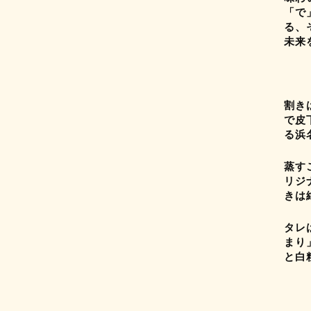
「で
る、
未来
割き
で皮
る浜
蒸す
リジ
きは
タレ
まり
と白