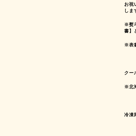
お祝
しま
※熨
書】
※表
クー
※北
冷凍