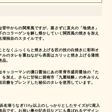
は背中からの関東風ですが、蒸さずに直火の「地焼き」
下のコラーゲンを解し熔かしていく関西風の焼きを加え
名湖独自のスタイルです。
ことなくふっくらと焼き上げる匠の技の白焼きに彩和オ
ナルのタレを重ねながら表面はカリッと焼き上げる蒲焼
絶品。
はキッコーマンの濃口醤油にあの常滑市盛田醤油の「た
」を加え、さらに甘味に碧南市「九重味醂」の本みりん
粗目糖をブレンドした秘伝のタレを使用しています。
 浜名湖うなぎ
110g
以上のしっかりとしたサイズが
2
尾入
商品です。お祝い事や記念日などにも喜ばれるデザイン