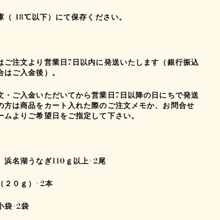
庫（
-18℃
以下）にて保存ください。
はご注文より営業日
7
日以内に発送いたします（銀行振込
合はご入金後）。
文・ご入金いただいてから営業日
7
日以降の日にちで発送
の方は商品をカート入れた際のご注文メモか、お問合せ
ームよりご希望日をご指定して下さい。
 浜名湖うなぎ
110
ｇ以上
×2
尾
（２０ｇ）×
2
本
小袋×
2
袋