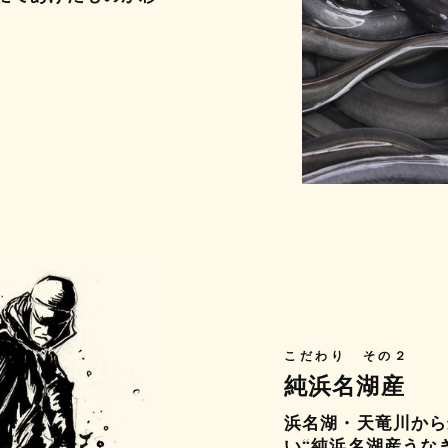
こだわり その２
純浜名湖産
浜名湖・天竜川から
い“純浜名湖産うな