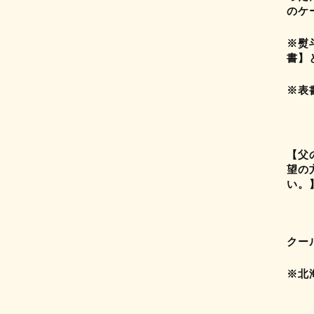
のケ
※熨
書】
※表
【父
望の
い。
クー
※北