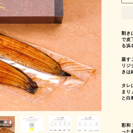
割き
で皮
る浜
蒸す
リジ
きは
タレ
まり
と白
彩和
った