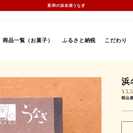
彩和の浜名湖うなぎ
商品一覧（お菓子）
ふるさと納税
こだわり
浜
¥5,
通
常
税込
価
格