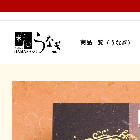
コ
ン
テ
ン
ツ
に
商品一覧（うなぎ）
ス
キ
ッ
プ